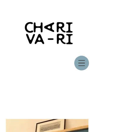
Chambres d'hôtes
fermées en 2026,
location en gîte uniquement.