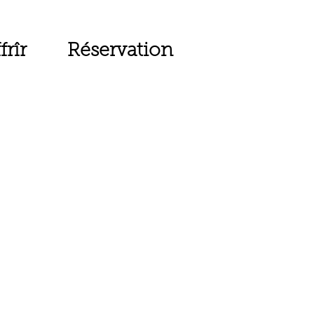
frîr
Réservation
Chambres d'hôtes
fermées en 2026,
location en gîte
uniquement.